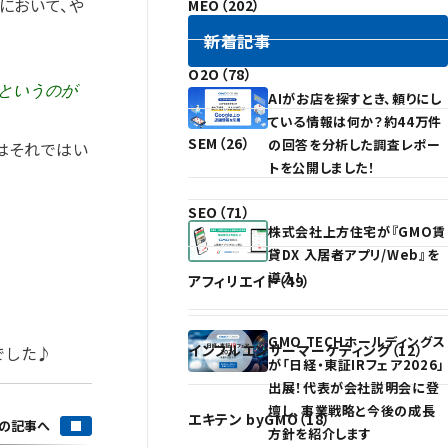
において、や
MEO（202）
新着記事
O2O（78）
”というのが
AIがお店を探すとき、頼りにし
ている情報は何か？約44万件
SEM（26）
の回答を分析した調査レポー
はそれではい
トを公開しました！
SEO（71）
株式会社上方住宅が『GMO賃
貸DX 入居者アプリ/Web』を
導入！
アフィリエイト（49）
GMO TECHホールディングス
インフルエンサーマーケティング（12）
でした♪
が「日経・東証IRフェア2026」
出展！代表が会社説明会に登
壇し、事業戦略と今後の成長
エキテン byGMO（18）
の記事へ
方針を紹介します