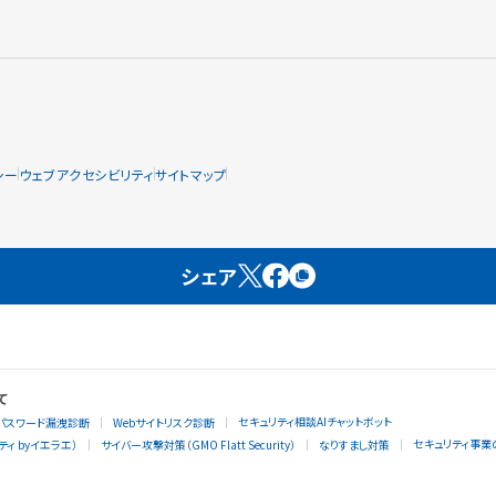
シー
ウェブアクセシビリティ
サイトマップ
シェア
て
セキュリティ相談AIチャットボット
パスワード漏洩診断
Webサイトリスク診断
セキュリティ事業
ィ byイエラエ）
サイバー攻撃対策（GMO Flatt Security）
なりすまし対策