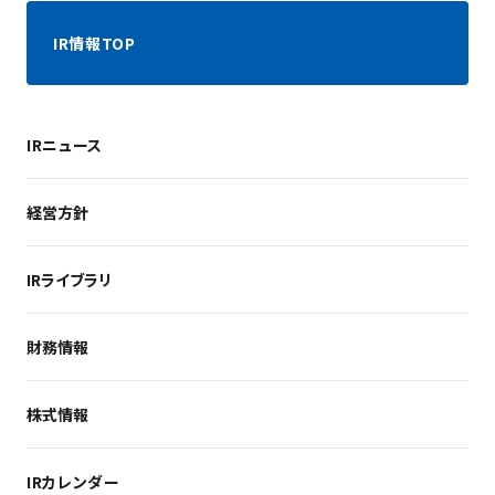
IR情報TOP
IRニュース
経営方針
ごあいさつ
IRライブラリ
会社概要
経営戦略
決算短信
沿革
財務情報
決算説明資料
役員紹介
有価証券報告書
IRポリシー・ディスクロージャーポリシー
財務ハイライト
株主通信・カルチャーブック
コーポレート・ガバナンス
株式情報
経営成績
適時開示資料
内部統制
キャッシュ・フローの状況
その他IR資料
株式基本情報
事業等リスク
財務の状況
IRカレンダー
株価情報