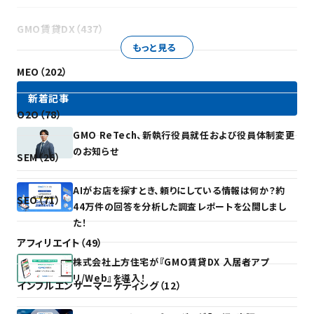
GMO賃貸DX（437）
もっと見る
MEO（202）
新着記事
O2O（78）
GMO ReTech、新執行役員就任および役員体制変更
のお知らせ
SEM（26）
AIがお店を探すとき、頼りにしている情報は何か？約
SEO（71）
44万件の回答を分析した調査レポートを公開しまし
た！
アフィリエイト（49）
株式会社上方住宅が『GMO賃貸DX 入居者アプ
リ/Web』を導入！
インフルエンサーマーケティング（12）