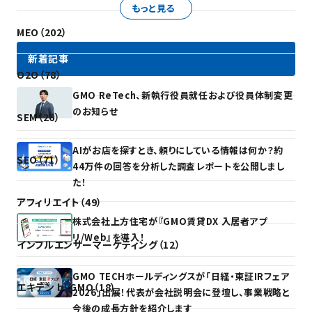
もっと見る
MEO（202）
新着記事
O2O（78）
GMO ReTech、新執行役員就任および役員体制変更
のお知らせ
SEM（26）
AIがお店を探すとき、頼りにしている情報は何か？約
SEO（71）
44万件の回答を分析した調査レポートを公開しまし
た！
アフィリエイト（49）
株式会社上方住宅が『GMO賃貸DX 入居者アプ
リ/Web』を導入！
インフルエンサーマーケティング（12）
GMO TECHホールディングスが「日経・東証IRフェア
エキテン byGMO（18）
2026」出展！代表が会社説明会に登壇し、事業戦略と
今後の成長方針を紹介します