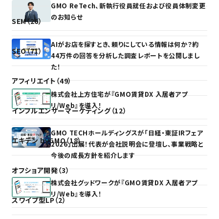
GMO ReTech、新執行役員就任および役員体制変更
のお知らせ
SEM（26）
AIがお店を探すとき、頼りにしている情報は何か？約
SEO（71）
44万件の回答を分析した調査レポートを公開しまし
た！
アフィリエイト（49）
株式会社上方住宅が『GMO賃貸DX 入居者アプ
リ/Web』を導入！
インフルエンサーマーケティング（12）
GMO TECHホールディングスが「日経・東証IRフェア
エキテン byGMO（18）
2026」出展！代表が会社説明会に登壇し、事業戦略と
今後の成長方針を紹介します
オフショア開発（3）
株式会社グッドワークが『GMO賃貸DX 入居者アプ
リ/Web』を導入！
スワイプ型LP（2）