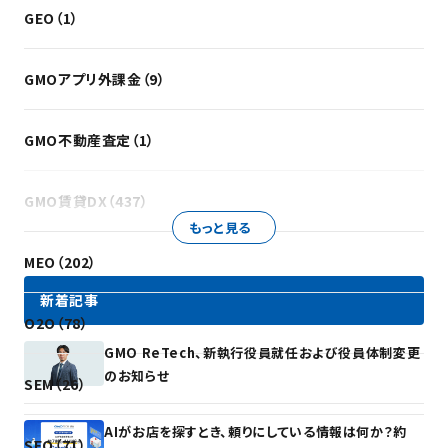
GEO（1）
GMOアプリ外課金（9）
GMO不動産査定（1）
GMO賃貸DX（437）
もっと見る
MEO（202）
新着記事
O2O（78）
GMO ReTech、新執行役員就任および役員体制変更
のお知らせ
SEM（26）
AIがお店を探すとき、頼りにしている情報は何か？約
SEO（71）