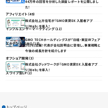
44万件の回答を分析した調査レポートを公開しまし
た！
アフィリエイト（49）
株式会社上方住宅が『GMO賃貸DX 入居者アプ
リ/Web』を導入！
インフルエンサーマーケティング（12）
GMO TECHホールディングスが「日経・東証IRフェア
エキテン byGMO（18）
2026」出展！代表が会社説明会に登壇し、事業戦略と
今後の成長方針を紹介します
オフショア開発（3）
株式会社グッドワークが『GMO賃貸DX 入居者アプ
リ/Web』を導入！
スワイプ型LP（2）
トップページ