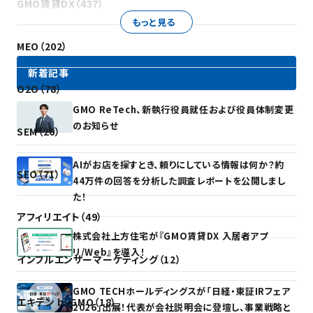
GMO賃貸DX（437）
もっと見る
MEO（202）
新着記事
O2O（78）
GMO ReTech、新執行役員就任および役員体制変更
のお知らせ
SEM（26）
AIがお店を探すとき、頼りにしている情報は何か？約
SEO（71）
44万件の回答を分析した調査レポートを公開しまし
た！
アフィリエイト（49）
株式会社上方住宅が『GMO賃貸DX 入居者アプ
リ/Web』を導入！
インフルエンサーマーケティング（12）
GMO TECHホールディングスが「日経・東証IRフェア
エキテン byGMO（18）
2026」出展！代表が会社説明会に登壇し、事業戦略と