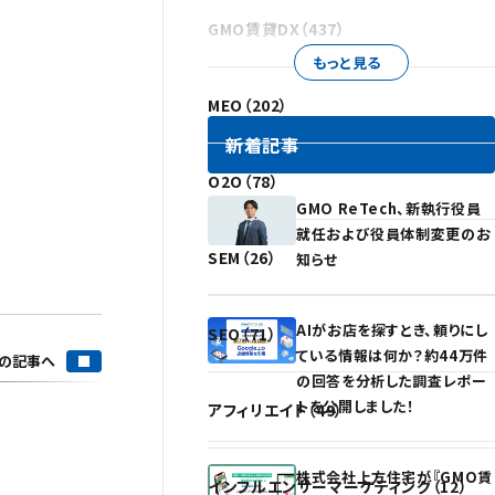
GMO賃貸DX（437）
もっと見る
MEO（202）
新着記事
O2O（78）
GMO ReTech、新執行役員
就任および役員体制変更のお
SEM（26）
知らせ
AIがお店を探すとき、頼りにし
SEO（71）
ている情報は何か？約44万件
の記事へ
の回答を分析した調査レポー
トを公開しました！
アフィリエイト（49）
株式会社上方住宅が『GMO賃
インフルエンサーマーケティング（12）