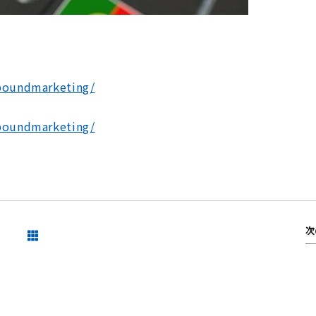
nboundmarketing/
nboundmarketing/
次
一覧を見る