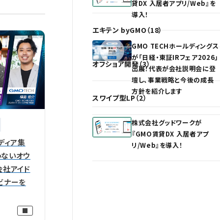
貸DX 入居者アプリ/Web』を
導入！
エキテン byGMO（18）
GMO TECHホールディングス
が「日経・東証IRフェア2026」
オフショア開発（3）
出展！代表が会社説明会に登
壇し、事業戦略と今後の成長
方針を紹介します
スワイプ型LP（2）
株式会社グッドワークが
『GMO賃貸DX 入居者アプ
メディア集
リ/Web』を導入！
わないオウ
会社アイド
ビナーを