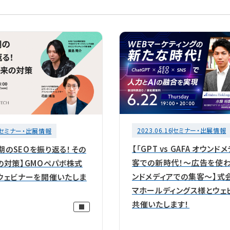
2023.06.16
セミナー・出展情報
セミナー・出展情報
【「GPT vs GAFA オウンド
上期のSEOを振り返る！その
客での新時代！～広告を使
の対策】GMOペパボ株式
ンドメディアでの集客～】式
ウェビナーを開催いたしま
マホールディングス様とウェ
共催いたします！