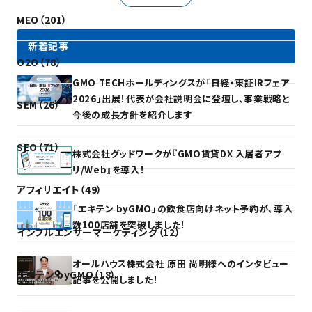
MEO（201）
新着記事
O2O（78）
GMO TECHホールディングスが「日経・東証IRフェア
2026」出展！代表が会社説明会に登壇し、事業戦略と
SEM（26）
今後の成長方針を紹介します
SEO（71）
株式会社グッドワークが『GMO賃貸DX 入居者アプ
リ/Web』を導入！
アフィリエイト（49）
「エキテン byGMO」の飲食店向けネット予約が、導入
数100店舗を突破しました！
インフルエンサーマーケティング（12）
オールハウス株式会社 原田 尚明様へのインタビュー
エキテン byGMO（18）
記事を公開しました！