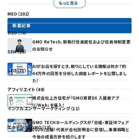
もっと見る
MEO（202）
新着記事
O2O（78）
GMO ReTech、新執行役員就任および役員体制変更
のお知らせ
SEM（26）
AIがお店を探すとき、頼りにしている情報は何か？約
SEO（71）
44万件の回答を分析した調査レポートを公開しまし
た！
アフィリエイト（49）
株式会社上方住宅が『GMO賃貸DX 入居者アプ
リ/Web』を導入！
インフルエンサーマーケティング（12）
GMO TECHホールディングスが「日経・東証IRフェア
エキテン byGMO（18）
2026」出展！代表が会社説明会に登壇し、事業戦略と
今後の成長方針を紹介します