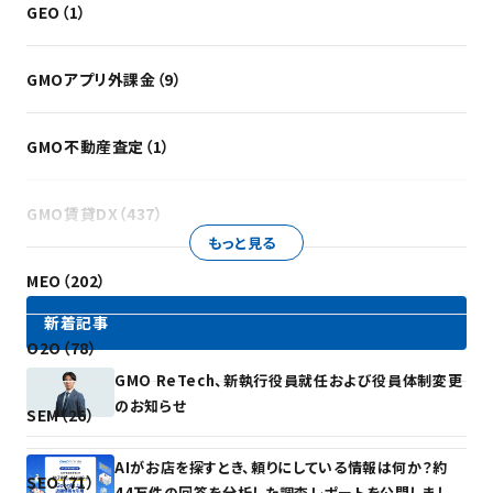
GEO（1）
GMOアプリ外課金（9）
GMO不動産査定（1）
GMO賃貸DX（437）
もっと見る
MEO（202）
新着記事
O2O（78）
GMO ReTech、新執行役員就任および役員体制変更
のお知らせ
SEM（26）
AIがお店を探すとき、頼りにしている情報は何か？約
SEO（71）
44万件の回答を分析した調査レポートを公開しまし