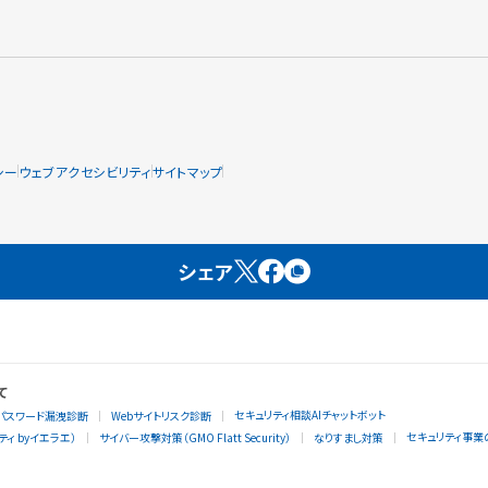
シー
ウェブアクセシビリティ
サイトマップ
シェア
て
セキュリティ相談AIチャットボット
パスワード漏洩診断
Webサイトリスク診断
セキュリティ事業
ィ byイエラエ）
サイバー攻撃対策（GMO Flatt Security）
なりすまし対策