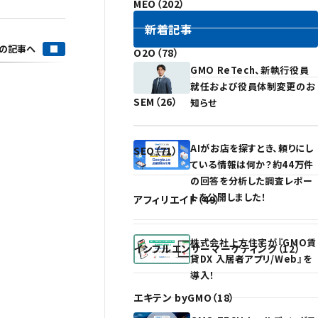
MEO（202）
新着記事
の記事へ
O2O（78）
GMO ReTech、新執行役員
就任および役員体制変更のお
SEM（26）
知らせ
AIがお店を探すとき、頼りにし
SEO（71）
ている情報は何か？約44万件
の回答を分析した調査レポー
トを公開しました！
アフィリエイト（49）
株式会社上方住宅が『GMO賃
インフルエンサーマーケティング（12）
貸DX 入居者アプリ/Web』を
導入！
エキテン byGMO（18）