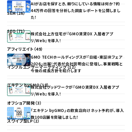
AIがお店を探すとき、頼りにしている情報は何か？約
44万件の回答を分析した調査レポートを公開しまし
SEM（26）
た！
SEO（71）
株式会社上方住宅が『GMO賃貸DX 入居者アプ
リ/Web』を導入！
アフィリエイト（49）
GMO TECHホールディングスが「日経・東証IRフェア
2026」出展！代表が会社説明会に登壇し、事業戦略と
インフルエンサーマーケティング（12）
今後の成長方針を紹介します
エキテン byGMO（18）
株式会社グッドワークが『GMO賃貸DX 入居者アプ
リ/Web』を導入！
オフショア開発（3）
「エキテン byGMO」の飲食店向けネット予約が、導入
数100店舗を突破しました！
スワイプ型LP（2）