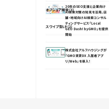
20年のSEO支援と企業向け
オフショア開発（3）
AI検索対策の知見を活用。店
舗・地域向けAI検索コンサル
ティングサービス「Local
スワイプ型LP（2）
GEO Dash! byGMO」を提供
開始
株式会社アルフハウジングが
『GMO賃貸DX 入居者アプ
リ/Web』を導入！