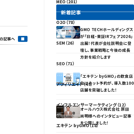
MEO（201）
新着記事
O2O（78）
GMO TECHホールディングス
が「日経・東証IRフェア2026」
の記事へ
SEM（26）
出展！代表が会社説明会に登
壇し、事業戦略と今後の成長
方針を紹介します
SEO（71）
「エキテン byGMO」の飲食店
向けネット予約が、導入数100
アフィリエイト（49）
店舗を突破しました！
インフルエンサーマーケティング（12）
オールハウス株式会社 原田
尚明様へのインタビュー記事
を公開しました！
エキテン byGMO（18）