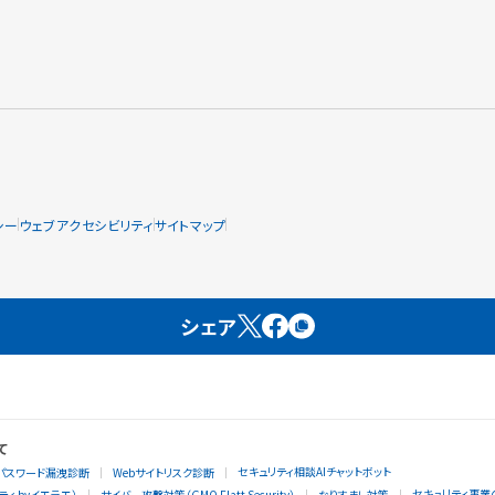
シー
ウェブアクセシビリティ
サイトマップ
シェア
て
セキュリティ相談AIチャットボット
パスワード漏洩診断
Webサイトリスク診断
セキュリティ事業
ィ byイエラエ）
サイバー攻撃対策（GMO Flatt Security）
なりすまし対策