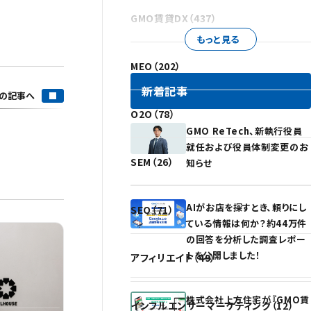
GMO賃貸DX（437）
もっと見る
MEO（202）
新着記事
の記事へ
O2O（78）
GMO ReTech、新執行役員
就任および役員体制変更のお
SEM（26）
知らせ
AIがお店を探すとき、頼りにし
SEO（71）
ている情報は何か？約44万件
の回答を分析した調査レポー
トを公開しました！
アフィリエイト（49）
株式会社上方住宅が『GMO賃
インフルエンサーマーケティング（12）