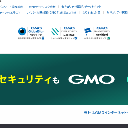
て
セキュリティ相談AIチャットボット
パスワード漏洩診断
Webサイトリスク診断
セキュリティ事業
ィ byイエラエ）
サイバー攻撃対策（GMO Flatt Security）
なりすまし対策
支援
セキュリティ
マーケティング支援
リサーチ
情報収集
ネット金融
暗号資産