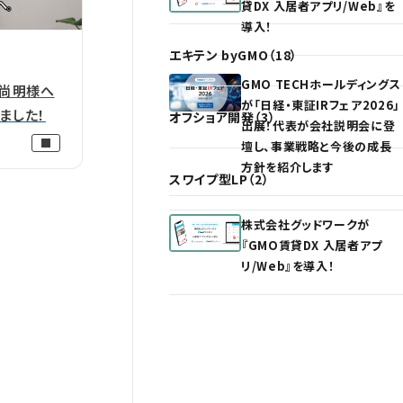
貸DX 入居者アプリ/Web』を
導入！
エキテン byGMO（18）
GMO TECHホールディングス
 尚明様へ
が「日経・東証IRフェア2026」
ました！
オフショア開発（3）
出展！代表が会社説明会に登
壇し、事業戦略と今後の成長
方針を紹介します
スワイプ型LP（2）
株式会社グッドワークが
『GMO賃貸DX 入居者アプ
リ/Web』を導入！