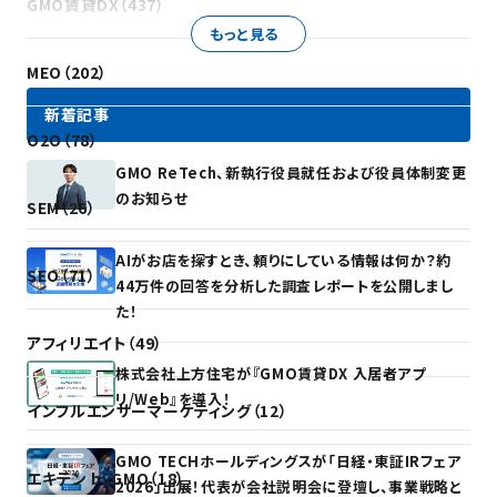
GMO賃貸DX（437）
もっと見る
MEO（202）
新着記事
O2O（78）
GMO ReTech、新執行役員就任および役員体制変更
のお知らせ
SEM（26）
AIがお店を探すとき、頼りにしている情報は何か？約
SEO（71）
44万件の回答を分析した調査レポートを公開しまし
た！
アフィリエイト（49）
株式会社上方住宅が『GMO賃貸DX 入居者アプ
リ/Web』を導入！
インフルエンサーマーケティング（12）
GMO TECHホールディングスが「日経・東証IRフェア
エキテン byGMO（18）
2026」出展！代表が会社説明会に登壇し、事業戦略と