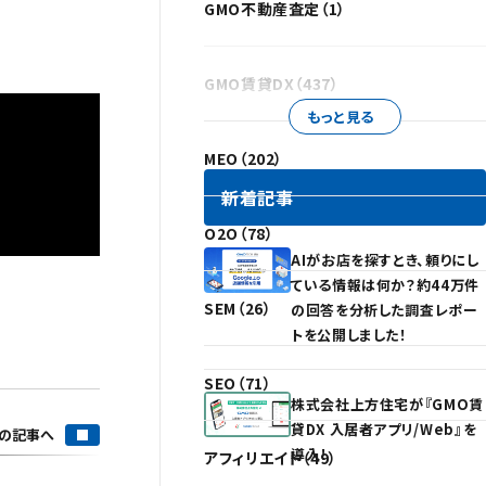
GMO不動産査定（1）
GMO賃貸DX（437）
もっと見る
MEO（202）
新着記事
O2O（78）
AIがお店を探すとき、頼りにし
ている情報は何か？約44万件
SEM（26）
の回答を分析した調査レポー
トを公開しました！
SEO（71）
株式会社上方住宅が『GMO賃
貸DX 入居者アプリ/Web』を
の記事へ
導入！
アフィリエイト（49）