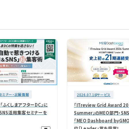
セミナー・出展情報
2026.07.16
サービス
】「ふくしまアフターDC」に
「ITreview Grid Award 2
＆SNS活用集客セミナーを
Summer」のMEO部門・SN
「MEO Dashboard byG
位「Leader」賞を受賞！