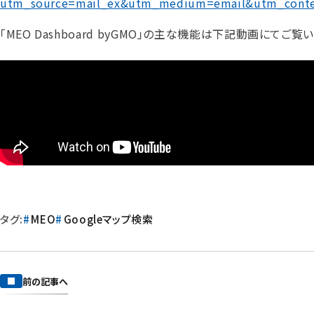
utm_source=mail_ex&utm_medium=email&utm_conte
「MEO Dashboard byGMO」の主な機能は下記動画にて
タグ:
MEO
Googleマップ検索
前の記事へ