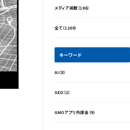
メディア掲載（186）
全て（1209）
キーワード
AI（8）
GEO（1）
GMOアプリ外課金（9）