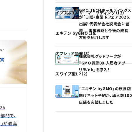
GMO TECHホールディングス
インフルエンサーマーケティング（12）
が「日経・東証IRフェア2026」
出展！代表が会社説明会に登
壇し、事業戦略と今後の成長
エキテン byGMO（18）
方針を紹介します
オフショア開発（3）
株式会社グッドワークが
『GMO賃貸DX 入居者アプ
リ/Web』を導入！
スワイプ型LP（2）
「エキテン byGMO」の飲食店
向けネット予約が、導入数100
店舗を突破しました！
026
S部門で、
MO」が最高