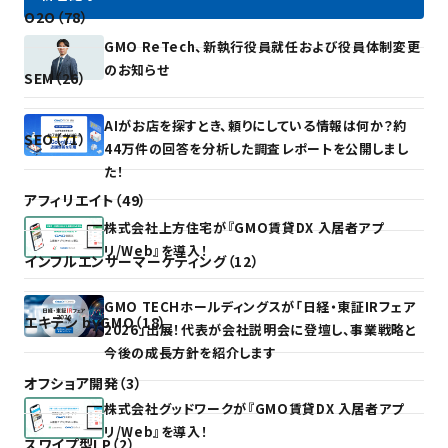
O2O（78）
GMO ReTech、新執行役員就任および役員体制変更
のお知らせ
SEM（26）
AIがお店を探すとき、頼りにしている情報は何か？約
SEO（71）
44万件の回答を分析した調査レポートを公開しまし
た！
アフィリエイト（49）
株式会社上方住宅が『GMO賃貸DX 入居者アプ
リ/Web』を導入！
インフルエンサーマーケティング（12）
GMO TECHホールディングスが「日経・東証IRフェア
エキテン byGMO（18）
2026」出展！代表が会社説明会に登壇し、事業戦略と
今後の成長方針を紹介します
オフショア開発（3）
株式会社グッドワークが『GMO賃貸DX 入居者アプ
リ/Web』を導入！
スワイプ型LP（2）