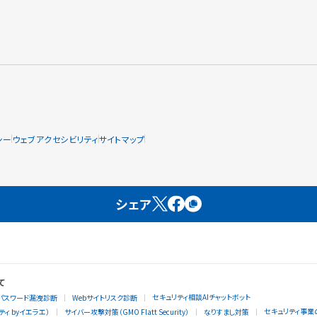
シー
ウェブアクセシビリティ
サイトマップ
シェア
て
セキュリティ相談AIチャットボット
パスワード漏洩診断
Webサイトリスク診断
セキュリティ事業
ィ byイエラエ）
サイバー攻撃対策（GMO Flatt Security）
なりすまし対策