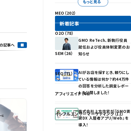
もっと見る
MEO（202）
新着記事
O2O（78）
GMO ReTech、新執行役員
の記事へ
就任および役員体制変更のお
SEM（26）
知らせ
AIがお店を探すとき、頼りにし
SEO（71）
ている情報は何か？約44万件
の回答を分析した調査レポー
トを公開しました！
アフィリエイト（49）
株式会社上方住宅が『GMO賃
インフルエンサーマーケティング（12）
貸DX 入居者アプリ/Web』を
導入！