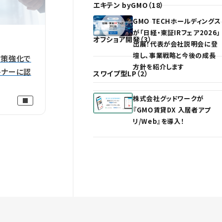
エキテン byGMO（18）
GMO TECHホールディングス
が「日経・東証IRフェア2026」
オフショア開発（3）
出展！代表が会社説明会に登
壇し、事業戦略と今後の成長
対策強化で
方針を紹介します
トナーに認
スワイプ型LP（2）
株式会社グッドワークが
『GMO賃貸DX 入居者アプ
リ/Web』を導入！