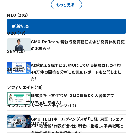
もっと見る
MEO（202）
新着記事
O2O（78）
GMO ReTech、新執行役員就任および役員体制変更
のお知らせ
SEM（26）
AIがお店を探すとき、頼りにしている情報は何か？約
SEO（71）
44万件の回答を分析した調査レポートを公開しまし
た！
アフィリエイト（49）
株式会社上方住宅が『GMO賃貸DX 入居者アプ
リ/Web』を導入！
インフルエンサーマーケティング（12）
GMO TECHホールディングスが「日経・東証IRフェア
エキテン byGMO（18）
2026」出展！代表が会社説明会に登壇し、事業戦略と
今後の成長方針を紹介します