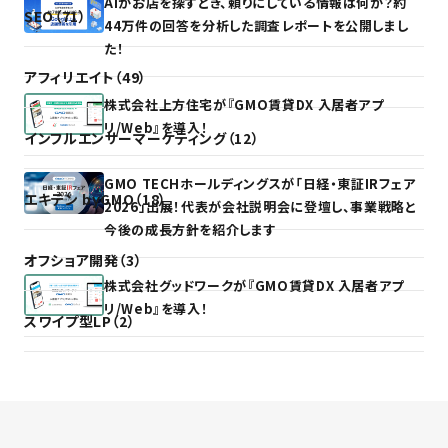
AIがお店を探すとき、頼りにしている情報は何か？約
SEO（71）
44万件の回答を分析した調査レポートを公開しまし
た！
アフィリエイト（49）
株式会社上方住宅が『GMO賃貸DX 入居者アプ
リ/Web』を導入！
インフルエンサーマーケティング（12）
GMO TECHホールディングスが「日経・東証IRフェア
エキテン byGMO（18）
2026」出展！代表が会社説明会に登壇し、事業戦略と
今後の成長方針を紹介します
オフショア開発（3）
株式会社グッドワークが『GMO賃貸DX 入居者アプ
リ/Web』を導入！
スワイプ型LP（2）