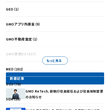
GEO（1）
GMOアプリ外課金（9）
GMO不動産査定（1）
GMO賃貸DX（437）
もっと見る
MEO（202）
新着記事
O2O（78）
GMO ReTech、新執行役員就任および役員体制変更
のお知らせ
SEM（26）