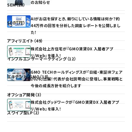
のお知らせ
SEM（26）
AIがお店を探すとき、頼りにしている情報は何か？約
SEO（71）
44万件の回答を分析した調査レポートを公開しまし
た！
アフィリエイト（49）
株式会社上方住宅が『GMO賃貸DX 入居者アプ
リ/Web』を導入！
インフルエンサーマーケティング（12）
GMO TECHホールディングスが「日経・東証IRフェア
エキテン byGMO（18）
2026」出展！代表が会社説明会に登壇し、事業戦略と
今後の成長方針を紹介します
オフショア開発（3）
株式会社グッドワークが『GMO賃貸DX 入居者アプ
リ/Web』を導入！
スワイプ型LP（2）