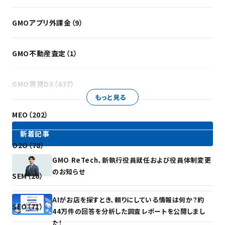
GMOアプリ外課金（9）
GMO不動産査定（1）
GMO賃貸DX（437）
もっと見る
MEO（202）
新着記事
O2O（78）
GMO ReTech、新執行役員就任および役員体制変更
のお知らせ
SEM（26）
AIがお店を探すとき、頼りにしている情報は何か？約
SEO（71）
44万件の回答を分析した調査レポートを公開しまし
た！