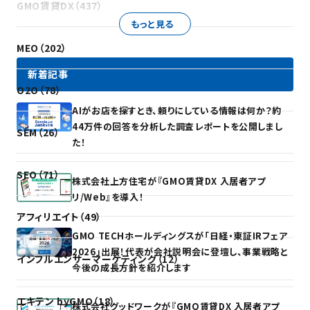
GMO賃貸DX（437）
もっと見る
MEO（202）
新着記事
O2O（78）
AIがお店を探すとき、頼りにしている情報は何か？約
44万件の回答を分析した調査レポートを公開しまし
SEM（26）
た！
SEO（71）
株式会社上方住宅が『GMO賃貸DX 入居者アプ
リ/Web』を導入！
アフィリエイト（49）
GMO TECHホールディングスが「日経・東証IRフェア
2026」出展！代表が会社説明会に登壇し、事業戦略と
インフルエンサーマーケティング（12）
今後の成長方針を紹介します
エキテン byGMO（18）
株式会社グッドワークが『GMO賃貸DX 入居者アプ