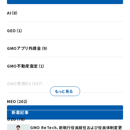
AI（8）
GEO（1）
GMOアプリ外課金（9）
GMO不動産査定（1）
GMO賃貸DX（437）
もっと見る
MEO（202）
新着記事
O2O（78）
GMO ReTech、新執行役員就任および役員体制変更