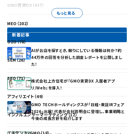
GMO賃貸DX（437）
もっと見る
MEO（202）
新着記事
O2O（78）
AIがお店を探すとき、頼りにしている情報は何か？約
44万件の回答を分析した調査レポートを公開しまし
SEM（26）
た！
SEO（71）
株式会社上方住宅が『GMO賃貸DX 入居者アプ
リ/Web』を導入！
アフィリエイト（49）
GMO TECHホールディングスが「日経・東証IRフェア
2026」出展！代表が会社説明会に登壇し、事業戦略と
インフルエンサーマーケティング（12）
今後の成長方針を紹介します
エキテン byGMO（18）