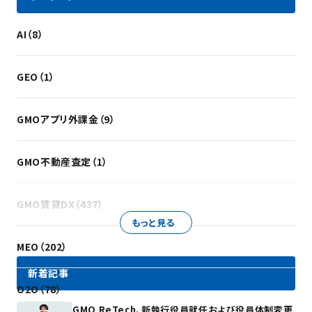
AI（8）
GEO（1）
GMOアプリ外課金（9）
GMO不動産査定（1）
GMO賃貸DX（437）
もっと見る
MEO（202）
新着記事
O2O（78）
GMO ReTech、新執行役員就任および役員体制変更