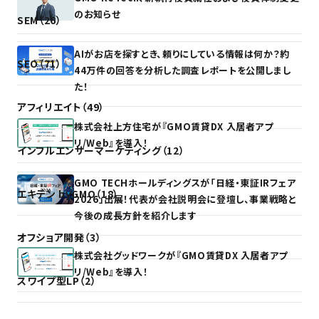
のお知らせ
SEM（26）
AIがお店を探すとき、頼りにしている情報は何か？約
SEO（71）
44万件の回答を分析した調査レポートを公開しまし
た！
アフィリエイト（49）
株式会社上方住宅が『GMO賃貸DX 入居者アプ
リ/Web』を導入！
インフルエンサーマーケティング（12）
GMO TECHホールディングスが「日経・東証IRフェア
エキテン byGMO（18）
2026」出展！代表が会社説明会に登壇し、事業戦略と
今後の成長方針を紹介します
オフショア開発（3）
株式会社グッドワークが『GMO賃貸DX 入居者アプ
リ/Web』を導入！
スワイプ型LP（2）