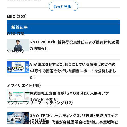
もっと見る
MEO（202）
新着記事
O2O（78）
GMO ReTech、新執行役員就任および役員体制変更
のお知らせ
SEM（26）
AIがお店を探すとき、頼りにしている情報は何か？約
SEO（71）
44万件の回答を分析した調査レポートを公開しまし
た！
アフィリエイト（49）
株式会社上方住宅が『GMO賃貸DX 入居者アプ
リ/Web』を導入！
インフルエンサーマーケティング（12）
GMO TECHホールディングスが「日経・東証IRフェア
エキテン byGMO（18）
2026」出展！代表が会社説明会に登壇し、事業戦略と