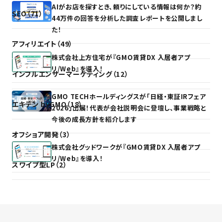
AIがお店を探すとき、頼りにしている情報は何か？約
SEO（71）
44万件の回答を分析した調査レポートを公開しまし
た！
アフィリエイト（49）
株式会社上方住宅が『GMO賃貸DX 入居者アプ
リ/Web』を導入！
インフルエンサーマーケティング（12）
GMO TECHホールディングスが「日経・東証IRフェア
エキテン byGMO（18）
2026」出展！代表が会社説明会に登壇し、事業戦略と
今後の成長方針を紹介します
オフショア開発（3）
株式会社グッドワークが『GMO賃貸DX 入居者アプ
リ/Web』を導入！
スワイプ型LP（2）