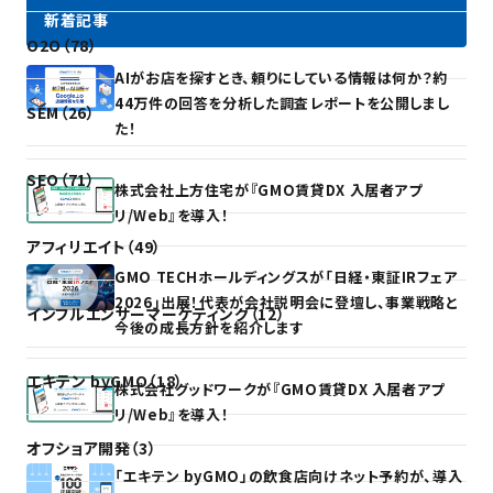
新着記事
O2O（78）
AIがお店を探すとき、頼りにしている情報は何か？約
44万件の回答を分析した調査レポートを公開しまし
SEM（26）
た！
SEO（71）
株式会社上方住宅が『GMO賃貸DX 入居者アプ
リ/Web』を導入！
アフィリエイト（49）
GMO TECHホールディングスが「日経・東証IRフェア
2026」出展！代表が会社説明会に登壇し、事業戦略と
インフルエンサーマーケティング（12）
今後の成長方針を紹介します
エキテン byGMO（18）
株式会社グッドワークが『GMO賃貸DX 入居者アプ
リ/Web』を導入！
オフショア開発（3）
「エキテン byGMO」の飲食店向けネット予約が、導入