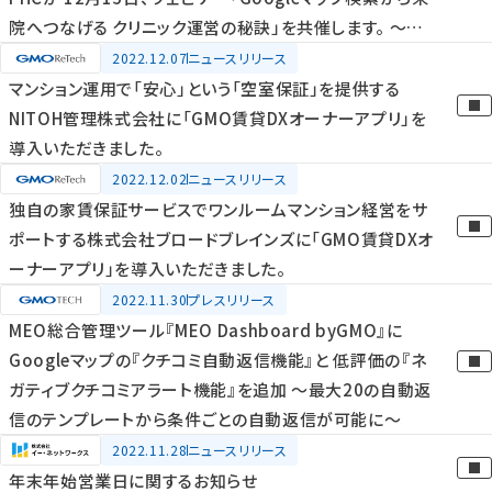
院へつなげる クリニック運営の秘訣」を共催します。 ～エン
ドユーザーが来院するまでのWEBの導線を整え、来院に至
2022.12.07
ニュースリリース
る方法とは？～
マンション運用で「安心」という「空室保証」を提供する
NITOH管理株式会社に「GMO賃貸DXオーナーアプリ」を
導入いただきました。
2022.12.02
ニュースリリース
独自の家賃保証サービスでワンルームマンション経営をサ
ポートする株式会社ブロードブレインズに「GMO賃貸DXオ
ーナーアプリ」を導入いただきました。
2022.11.30
プレスリリース
MEO総合管理ツール『MEO Dashboard byGMO』に
Googleマップの『クチコミ自動返信機能』と 低評価の『ネ
ガティブクチコミアラート機能』を追加 ～最大20の自動返
信のテンプレートから条件ごとの自動返信が可能に～
2022.11.28
ニュースリリース
年末年始営業日に関するお知らせ