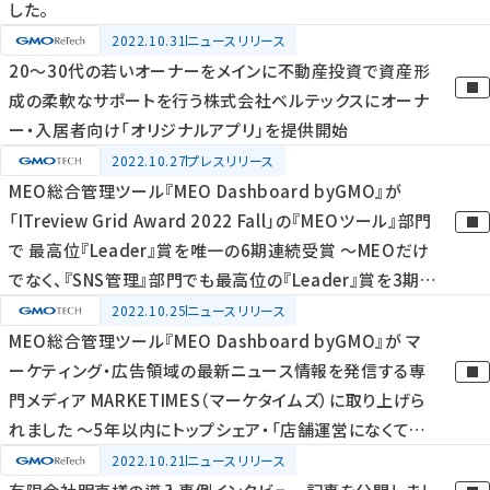
した。
2022.10.31
ニュースリリース
20〜30代の若いオーナーをメインに不動産投資で資産形
成の柔軟なサポートを行う株式会社ベルテックスにオーナ
ー・入居者向け「オリジナルアプリ」を提供開始
2022.10.27
プレスリリース
MEO総合管理ツール『MEO Dashboard byGMO』が
「ITreview Grid Award 2022 Fall」の『MEOツール』部門
で 最高位『Leader』賞を唯一の6期連続受賞 ～MEOだけ
でなく、『SNS管理』部門でも最高位の『Leader』賞を3期連
続受賞～
2022.10.25
ニュースリリース
MEO総合管理ツール『MEO Dashboard byGMO』が マ
ーケティング・広告領域の最新ニュース情報を発信する専
門メディア MARKETIMES（マーケタイムズ）に取り上げら
れました ～5年以内にトップシェア・「店舗運営になくては
ならないツール」へ～
2022.10.21
ニュースリリース