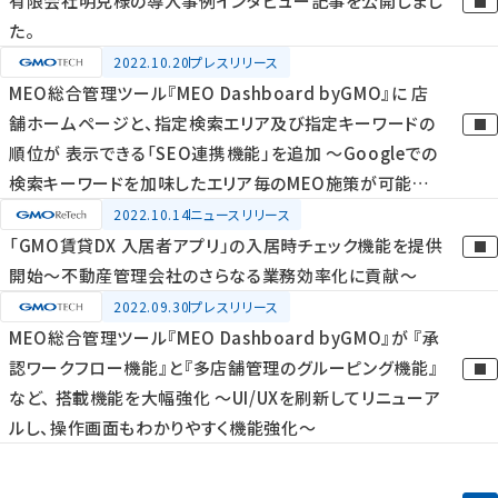
有限会社明克様の導入事例インタビュー記事を公開しまし
た。
2022.10.20
プレスリリース
MEO総合管理ツール『MEO Dashboard byGMO』に 店
舗ホームページと、指定検索エリア及び指定キーワードの
順位が 表示できる「SEO連携機能」を追加 ～Googleでの
検索キーワードを加味したエリア毎のMEO施策が可能に
～
2022.10.14
ニュースリリース
「GMO賃貸DX 入居者アプリ」の入居時チェック機能を提供
開始～不動産管理会社のさらなる業務効率化に貢献～
2022.09.30
プレスリリース
MEO総合管理ツール『MEO Dashboard byGMO』が 『承
認ワークフロー機能』と『多店舗管理のグルーピング機能』
など、 搭載機能を大幅強化 ～UI/UXを刷新してリニューア
ルし、操作画面もわかりやすく機能強化～