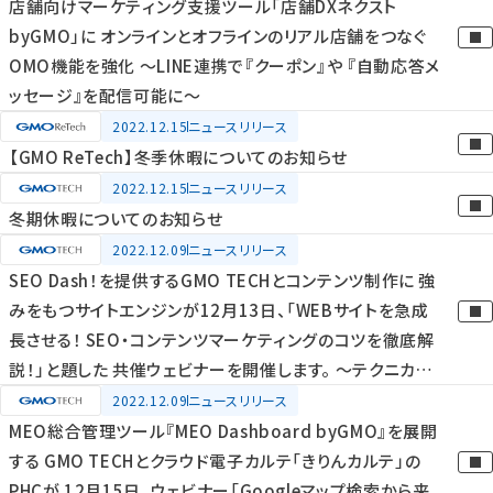
店舗向けマーケティング支援ツール「店舗DXネクスト
byGMO」に オンラインとオフラインのリアル店舗をつなぐ
OMO機能を強化 ～LINE連携で『クーポン』や 『自動応答メ
ッセージ』を配信可能に～
2022.12.15
ニュースリリース
【GMO ReTech】冬季休暇についてのお知らせ
2022.12.15
ニュースリリース
冬期休暇についてのお知らせ
2022.12.09
ニュースリリース
SEO Dash！を提供するGMO TECHとコンテンツ制作に 強
みをもつサイトエンジンが12月13日、「WEBサイトを急成
長させる！ SEO・コンテンツマーケティングのコツを徹底解
説！」と題した 共催ウェビナーを開催します。 ～テクニカル
SEOのポイントとコンテンツマーケティングでリード獲得す
2022.12.09
ニュースリリース
る方法とは～
MEO総合管理ツール『MEO Dashboard byGMO』を展開
する GMO TECHとクラウド電子カルテ「きりんカルテ」の
PHCが 12月15日、ウェビナー「Googleマップ検索から来