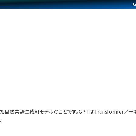
然言語生成AIモデルのことです。GPTはTransformerア
。