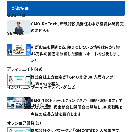
新着記事
O2O（78）
GMO ReTech、新執行役員就任および役員体制変更
のお知らせ
SEM（26）
AIがお店を探すとき、頼りにしている情報は何か？約
SEO（71）
44万件の回答を分析した調査レポートを公開しまし
た！
アフィリエイト（49）
株式会社上方住宅が『GMO賃貸DX 入居者アプ
リ/Web』を導入！
インフルエンサーマーケティング（12）
GMO TECHホールディングスが「日経・東証IRフェア
エキテン byGMO（18）
2026」出展！代表が会社説明会に登壇し、事業戦略と
今後の成長方針を紹介します
オフショア開発（3）
株式会社グッドワークが『GMO賃貸DX 入居者アプ