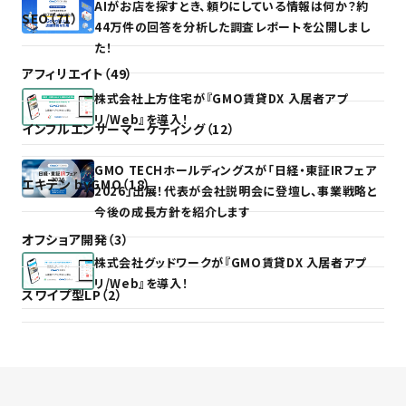
AIがお店を探すとき、頼りにしている情報は何か？約
SEO（71）
44万件の回答を分析した調査レポートを公開しまし
た！
アフィリエイト（49）
株式会社上方住宅が『GMO賃貸DX 入居者アプ
リ/Web』を導入！
インフルエンサーマーケティング（12）
GMO TECHホールディングスが「日経・東証IRフェア
エキテン byGMO（18）
2026」出展！代表が会社説明会に登壇し、事業戦略と
今後の成長方針を紹介します
オフショア開発（3）
株式会社グッドワークが『GMO賃貸DX 入居者アプ
リ/Web』を導入！
スワイプ型LP（2）