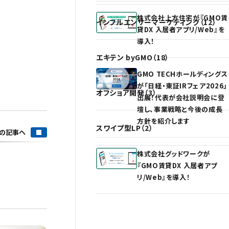
株式会社上方住宅が『GMO賃
インフルエンサーマーケティング（12）
貸DX 入居者アプリ/Web』を
導入！
エキテン byGMO（18）
GMO TECHホールディングス
が「日経・東証IRフェア2026」
オフショア開発（3）
出展！代表が会社説明会に登
壇し、事業戦略と今後の成長
方針を紹介します
スワイプ型LP（2）
の記事へ
株式会社グッドワークが
『GMO賃貸DX 入居者アプ
リ/Web』を導入！