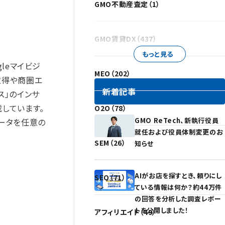
GMO不動産査定（1）
GMO賃貸DX（437）
もっと見る
gleマイビジ
MEO（202）
取得や商圏エ
新着記事
ス」のインサ
しています。
O2O（78）
GMO ReTech、新執行役員
データを任意の
就任および役員体制変更のお
SEM（26）
知らせ
AIがお店を探すとき、頼りにし
SEO（71）
ている情報は何か？約44万件
の回答を分析した調査レポー
トを公開しました！
アフィリエイト（49）