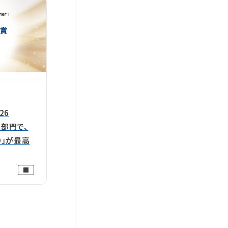
026
S部門で、
MO」が最高