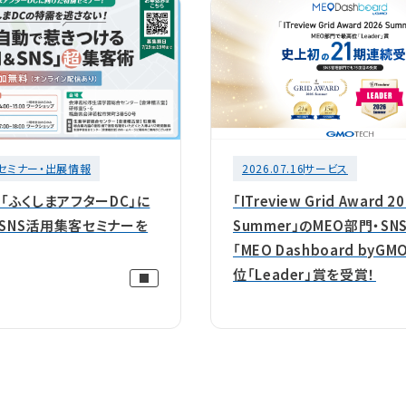
セミナー・出展情報
2026.07.16
サービス
】「ふくしまアフターDC」に
「ITreview Grid Award 2
＆SNS活用集客セミナーを
Summer」のMEO部門・SN
「MEO Dashboard byG
位「Leader」賞を受賞！