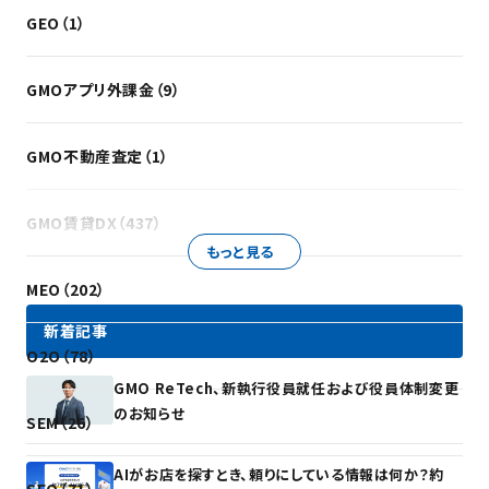
GEO（1）
GMOアプリ外課金（9）
GMO不動産査定（1）
GMO賃貸DX（437）
もっと見る
MEO（202）
新着記事
O2O（78）
GMO ReTech、新執行役員就任および役員体制変更
のお知らせ
SEM（26）
AIがお店を探すとき、頼りにしている情報は何か？約