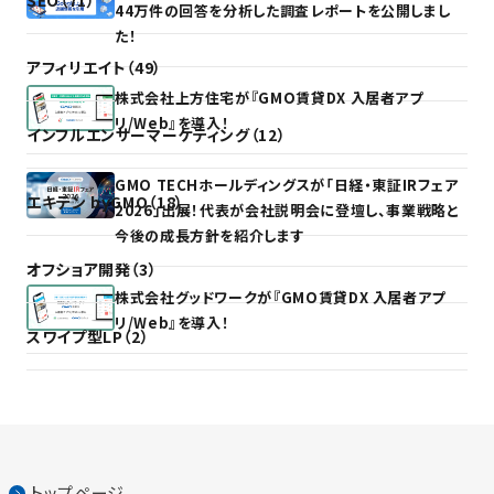
SEO（71）
44万件の回答を分析した調査レポートを公開しまし
た！
アフィリエイト（49）
株式会社上方住宅が『GMO賃貸DX 入居者アプ
リ/Web』を導入！
インフルエンサーマーケティング（12）
GMO TECHホールディングスが「日経・東証IRフェア
エキテン byGMO（18）
2026」出展！代表が会社説明会に登壇し、事業戦略と
今後の成長方針を紹介します
オフショア開発（3）
株式会社グッドワークが『GMO賃貸DX 入居者アプ
リ/Web』を導入！
スワイプ型LP（2）
トップページ