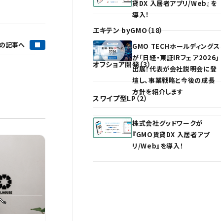
貸DX 入居者アプリ/Web』を
導入！
エキテン byGMO（18）
の記事へ
GMO TECHホールディングス
が「日経・東証IRフェア2026」
オフショア開発（3）
出展！代表が会社説明会に登
壇し、事業戦略と今後の成長
方針を紹介します
スワイプ型LP（2）
株式会社グッドワークが
『GMO賃貸DX 入居者アプ
リ/Web』を導入！