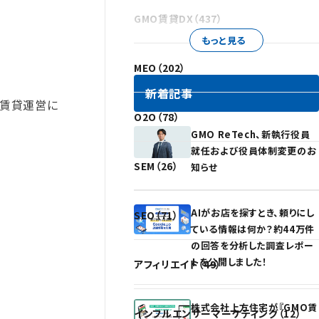
GMO賃貸DX（437）
もっと見る
MEO（202）
新着記事
。賃貸運営に
O2O（78）
GMO ReTech、新執行役員
就任および役員体制変更のお
SEM（26）
知らせ
AIがお店を探すとき、頼りにし
SEO（71）
ている情報は何か？約44万件
の回答を分析した調査レポー
トを公開しました！
アフィリエイト（49）
株式会社上方住宅が『GMO賃
インフルエンサーマーケティング（12）