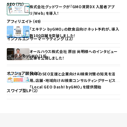
SEO（71）
株式会社グッドワークが『GMO賃貸DX 入居者アプ
リ/Web』を導入！
アフィリエイト（49）
「エキテン byGMO」の飲食店向けネット予約が、導入
数100店舗を突破しました！
インフルエンサーマーケティング（12）
オールハウス株式会社 原田 尚明様へのインタビュー
エキテン byGMO（18）
記事を公開しました！
オフショア開発（3）
20年のSEO支援と企業向けAI検索対策の知見を活
用。店舗・地域向けAI検索コンサルティングサービス
「Local GEO Dash! byGMO」を提供開始
スワイプ型LP（2）