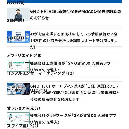
O2O（78）
GMO ReTech、新執行役員就任および役員体制変更
のお知らせ
SEM（26）
AIがお店を探すとき、頼りにしている情報は何か？約
SEO（71）
44万件の回答を分析した調査レポートを公開しまし
た！
アフィリエイト（49）
株式会社上方住宅が『GMO賃貸DX 入居者アプ
リ/Web』を導入！
インフルエンサーマーケティング（12）
GMO TECHホールディングスが「日経・東証IRフェア
エキテン byGMO（18）
2026」出展！代表が会社説明会に登壇し、事業戦略と
今後の成長方針を紹介します
オフショア開発（3）
株式会社グッドワークが『GMO賃貸DX 入居者アプ
リ/Web』を導入！
スワイプ型LP（2）