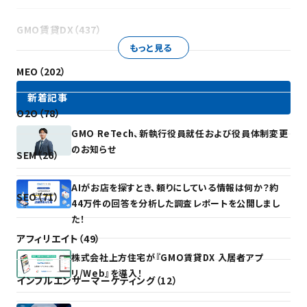
GMO賃貸DX（437）
もっと見る
MEO（202）
新着記事
O2O（78）
GMO ReTech、新執行役員就任および役員体制変更
のお知らせ
SEM（26）
AIがお店を探すとき、頼りにしている情報は何か？約
SEO（71）
44万件の回答を分析した調査レポートを公開しまし
た！
アフィリエイト（49）
株式会社上方住宅が『GMO賃貸DX 入居者アプ
リ/Web』を導入！
インフルエンサーマーケティング（12）