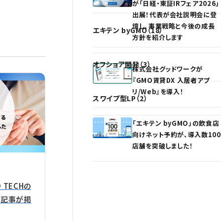
が「日経・東証IRフェア2026」
出展！代表が会社説明会に登
壇し、事業戦略と今後の成長
エキテン byGMO（18）
方針を紹介します
オフショア開発（3）
株式会社グッドワークが
『GMO賃貸DX 入居者アプ
リ/Web』を導入！
スワイプ型LP（2）
「エキテン byGMO」の飲食店
向けネット予約が、導入数100
店舗を突破しました！
TECHの
る記事が掲