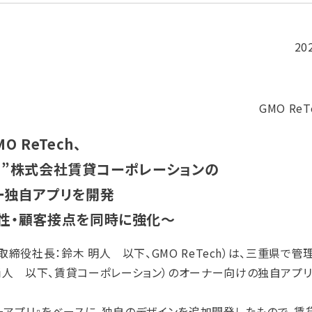
20
GMO Re
MO ReTech、
1”株式会社賃貸コーポレーションの
ー独自アプリを開発
性・顧客接点を同時に強化〜
締役社長：鈴木 明人 以下、GMO ReTech）は、三重県で管理
 尚人 以下、賃貸コーポレーション）のオーナー向けの独自アプ
ーナーアプリ』をベースに、独自のデザインを追加開発したもので、