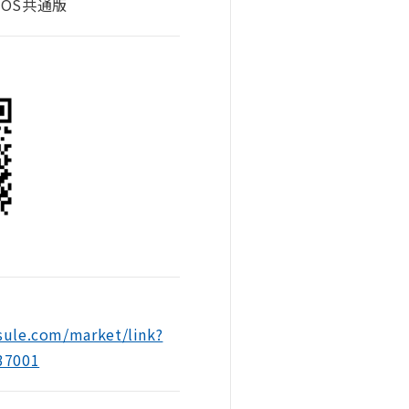
OS共通版
sule.com/market/link?
37001