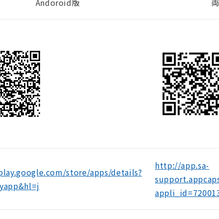
Andoroid版
両
http://app.sa-
/play.google.com/store/apps/details?
support.appcap
oyapp&hl=j
appli_id=72001