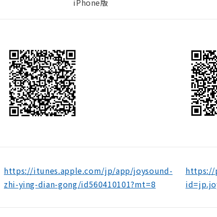
iPhone版
https://itunes.apple.com/jp/app/joysound-
https:/
zhi-ying-dian-gong/id560410101?mt=8
id=jp.j