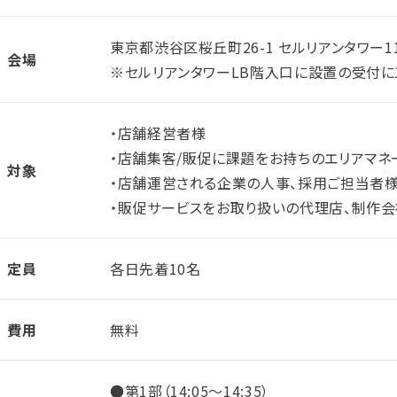
東京都渋谷区桜丘町26-1 セルリアンタワー1
会場
※セルリアンタワーLB階入口に設置の受付に1
・店舗経営者様
・店舗集客/販促に課題をお持ちのエリアマネー
対象
・店舗運営される企業の人事、採用ご担当者
・販促サービスをお取り扱いの代理店、制作
定員
各日先着10名
費用
無料
●第1部（14:05～14:35）