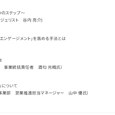
つのステップ～
ンジェリスト 谷内 亮介)
｢エンゲージメント｣を高める手法とは
は
r＆COO 事業統括責任者 酒匂 光晴氏）
」について
ブ事業部 営業推進担当マネージャー 山中 優氏）