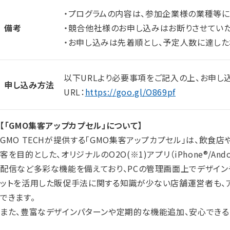
・プログラムの内容は、参加企業様の業種等に
備考
・競合他社様のお申し込みはお断りさせていた
・お申し込みは先着順とし、予定人数に達した
以下URLより必要事項をご記入の上、お申し
申し込み方法
URL：
https://goo.gl/O869pf
【「GMO集客アップカプセル」について】
GMO TECHが提供する「GMO集客アップカプセル」は、飲
客を目的とした、オリジナルのO2O
(※1)
アプリ（iPhone®/An
配信など多彩な機能を備えており、PCの管理画面上でデザイン
ットを活用した販促手法に関する知識が少ない店舗運営者も、
できます。
また、豊富なデザインパターンや定期的な機能追加、安心できる