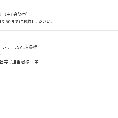
1F（中1会議室）
3:50までにお越しください。
ジャー、SV、店長様
様
会社等ご担当者様 等