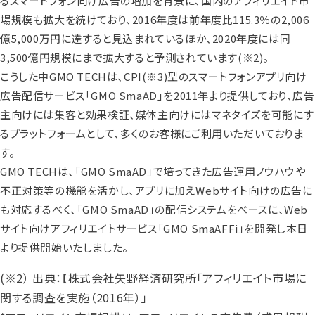
るスマートフォン向け広告の増加を背景に、国内のアフィリエイト市
場規模も拡大を続けており、2016年度は前年度比115.3％の2,006
億5,000万円に達すると見込まれているほか、2020年度には同
3,500億円規模にまで拡大すると予測されています
(※2)
。
こうした中GMO TECHは、CPI
(※3)
型のスマートフォンアプリ向け
広告配信サービス「GMO SmaAD」を2011年より提供しており、広告
主向けには集客と効果検証、媒体主向けにはマネタイズを可能にす
るプラットフォームとして、多くのお客様にご利用いただいておりま
す。
GMO TECHは、「GMO SmaAD」で培ってきた広告運用ノウハウや
不正対策等の機能を活かし、アプリに加えWebサイト向けの広告に
も対応するべく、「GMO SmaAD」の配信システムをベースに、Web
サイト向けアフィリエイトサービス「GMO SmaAFFi」を開発し本日
より提供開始いたしました。
(※2） 出典：【株式会社矢野経済研究所「アフィリエイト市場に
関する調査を実施（2016年）」