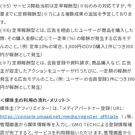
(※5） サービス開始当初は定率報酬型(※6)のみの対応ですが、今
夏までに定額報酬型
(※7)
による複数成果の追加を予定しておりま
す。
(※6) 定率報酬型とは、広告を経由したユーザーが商品を購入した
際、その購入金額に応じて一定率（％）の報酬が発生する広告モデ
ルのこと。（例：定率10%の場合、3,000円のDVD購入1件につき300
円が報酬として発生）
(※7) 定額報酬型とは、会員登録や資料請求、商品購入など、広告
主が設定したアクションをユーザーが行うたびに、一定額の報酬が
発生する広告モデルのこと。（例：ユーザーの会員登録1件につき300
円が報酬として発生）
＜媒体主の利用の流れ・メリット＞
媒体主（アフィリエイター）は、「メディアパートナー登録（URL：
https://console.smaad.net/media/register_affiliate
）」後、
管理画面から媒体情報等を入力し、GMO TECHによる登録情報確
認が完了すると、サービスを利用開始いただけます。管理画面から