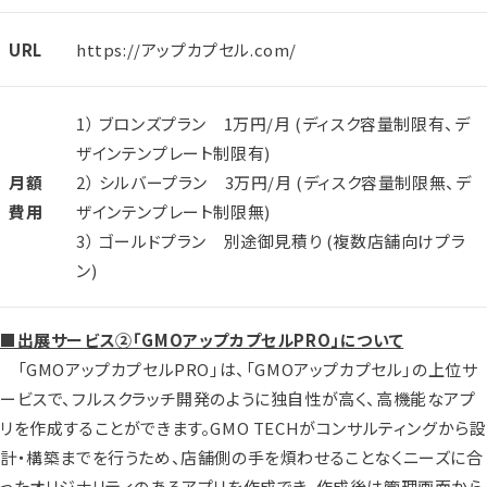
URL
https://アップカプセル.com/
1） ブロンズプラン 1万円/月 (ディスク容量制限有、デ
ザインテンプレート制限有)
月額
2） シルバープラン 3万円/月 (ディスク容量制限無、デ
費用
ザインテンプレート制限無)
3） ゴールドプラン 別途御見積り (複数店舗向けプラ
ン)
■出展サービス②「GMOアップカプセルPRO」について
「GMOアップカプセルPRO」は、「GMOアップカプセル」の上位サ
ービスで、フルスクラッチ開発のように独自性が高く、高機能なアプ
リを作成することができます。GMO TECHがコンサルティングから設
計・構築までを行うため、店舗側の手を煩わせることなくニーズに合
ったオリジナリティのあるアプリを作成でき、作成後は管理画面から