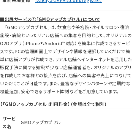
事前来場登録
izakaya-JAPAN.com/register/
■出展サービス①「GMOアップカプセル」について
「GMOアップカプセル」は、飲食店や美容院・ネイルサロン・宿泊
施設・病院といったリアル店舗への集客を目的とした、オリジナルの
O2Oアプリ（iPhone®/Andorid™対応）を簡単に作成できるサービ
スです。PCの管理画面上でデザインや情報を選択していくだけで簡
単に店舗アプリが作成でき、リアル店舗へインターネットを活用した
販促手法に関する知識が少ない店舗運営者も、オリジナルのアプリ
を作成してお客様との接点を広げ、店舗への集客や売上につなげて
いただくことが可能です。また、豊富なデザインパターンや定期的な
機能追加、安心できるサポート体制などをご用意しています。
【「GMOアップカプセル」利用料金】（金額は全て税別）
サービ
GMOアップカプセル
ス名