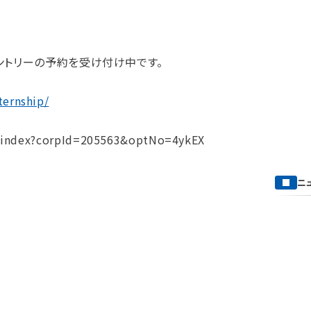
、エントリーの予約を受け付け中です。
ternship/
hip/index?corpId=205563&optNo=4ykEX
ニ