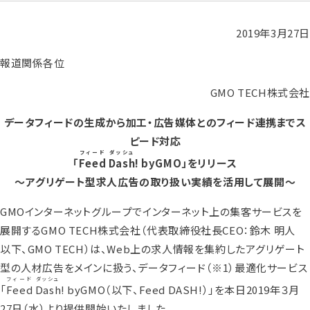
2019年3月27日
報道関係各位
GMO TECH株式会社
データフィードの生成から加工・広告媒体とのフィード連携までス
ピード対応
フィード
ダッシュ
「
Feed
Dash
! byGMO」をリリース
～アグリゲート型求人広告の取り扱い実績を活用して展開～
GMOインターネットグループでインターネット上の集客サービスを
展開するGMO TECH株式会社（代表取締役社長CEO：鈴木 明人
以下、GMO TECH）は、Web上の求人情報を集約したアグリゲート
型の人材広告をメインに扱う、データフィード
（※1）
最適化サービス
フィード
ダッシュ
「
Feed
Dash
! byGMO（以下、Feed DASH!）」を本日2019年３月
27日（水）より提供開始いたしました。