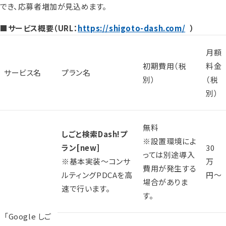
でき、応募者増加が見込めます。
■サービス概要（URL：
https://shigoto-dash.com/
）
月額
初期費用（税
料金
サービス名
プラン名
別）
（税
別）
無料
しごと検索Dash!プ
※設置環境によ
ラン
[new]
30
っては別途導入
※基本実装～コンサ
万
費用が発生する
ルティングPDCAを高
円〜
場合がありま
速で行います。
す。
「Google しご