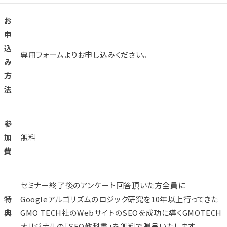
お
申
込
専用フォームよりお申し込みください。
み
方
法
参
加
無料
費
セミナー終了後のアンケート回答頂いた方全員に
特
Googleアルゴリズムのロジック研究を10年以上行ってきた
典
GMO TECH社のWebサイトのSEOを成功に導くGMOTECH
オリジナルの「SEO教科書」を無料で贈呈いたします。