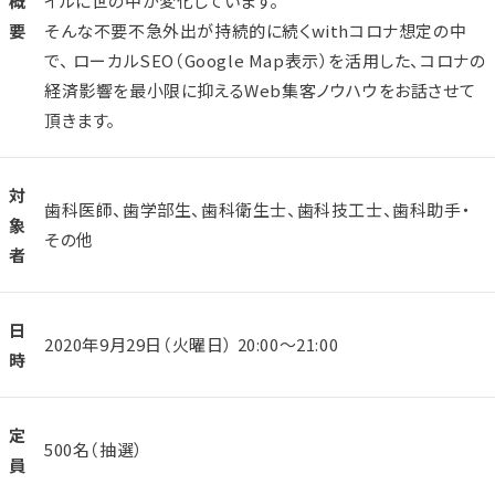
概
イルに世の中が変化しています。
要
そんな不要不急外出が持続的に続くwithコロナ想定の中
で、 ローカルSEO（Google Map表示）を活用した、コロナの
経済影響を最小限に抑えるWeb集客ノウハウをお話させて
頂きます。
対
歯科医師、歯学部生、歯科衛生士、歯科技工士、歯科助手・
象
その他
者
日
2020年9月29日（火曜日） 20:00～21:00
時
定
500名（抽選）
員